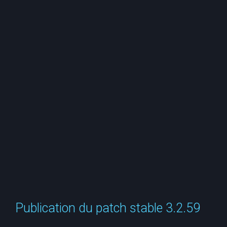
e
r
c
h
e
r
Publication du patch stable 3.2.59