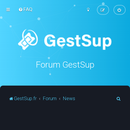
FAQ
Forum GestSup
R
GestSup.fr
Forum
News
e
c
h