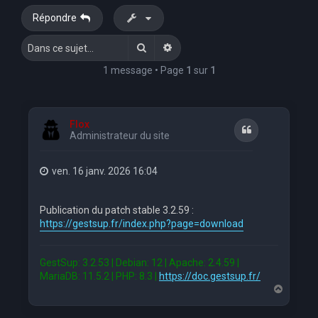
Répondre
Rechercher
Recherche avancée
1 message • Page
1
sur
1
Flox
Citation
Administrateur du site
ven. 16 janv. 2026 16:04
Publication du patch stable 3.2.59 :
https://gestsup.fr/index.php?page=download
GestSup: 3.2.53 | Debian: 12 | Apache: 2.4.59 |
MariaDB: 11.5.2 | PHP: 8.3 |
https://doc.gestsup.fr/
H
a
u