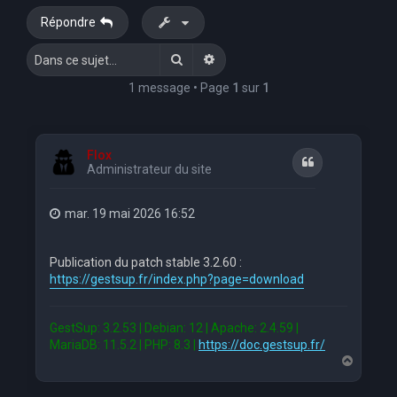
Répondre
Rechercher
Recherche avancée
1 message • Page
1
sur
1
Flox
Citation
Administrateur du site
mar. 19 mai 2026 16:52
Publication du patch stable 3.2.60 :
https://gestsup.fr/index.php?page=download
GestSup: 3.2.53 | Debian: 12 | Apache: 2.4.59 |
MariaDB: 11.5.2 | PHP: 8.3 |
https://doc.gestsup.fr/
H
a
u