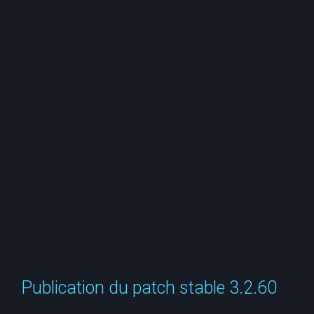
e
r
c
h
e
r
Publication du patch stable 3.2.60