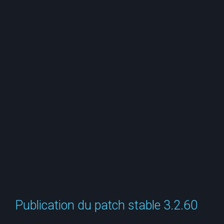
e
r
c
h
e
r
Publication du patch stable 3.2.60