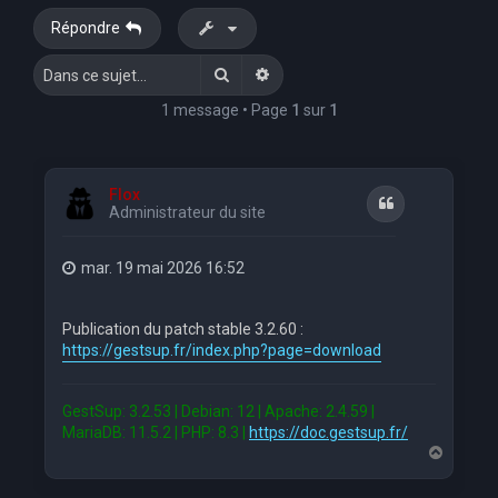
Répondre
Rechercher
Recherche avancée
1 message • Page
1
sur
1
Flox
Citation
Administrateur du site
mar. 19 mai 2026 16:52
Publication du patch stable 3.2.60 :
https://gestsup.fr/index.php?page=download
GestSup: 3.2.53 | Debian: 12 | Apache: 2.4.59 |
MariaDB: 11.5.2 | PHP: 8.3 |
https://doc.gestsup.fr/
H
a
u