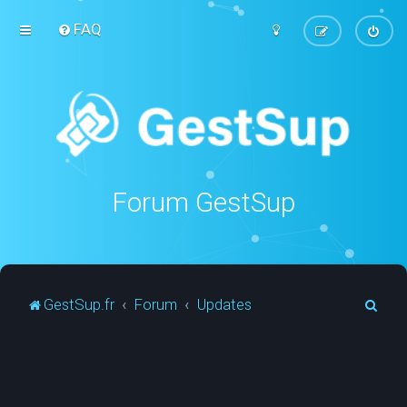
FAQ
Forum GestSup
R
GestSup.fr
Forum
Updates
e
c
h
e