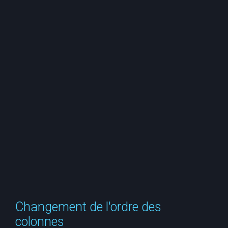
r
c
h
e
r
Changement de l'ordre des
colonnes