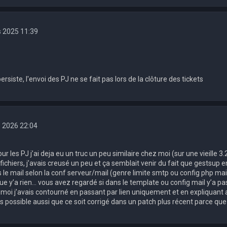
s 2025 11:39
rsiste, l'envoi des PJ ne se fait pas lors de la clôture des tickets
. 2026 22:04
our les PJ j’ai deja eu un truc un peu similaire chez moi (sur une vieille 3.
fichiers, j’avais creusé un peu et ça semblait venir du fait que gestsup env
le mail selon la conf serveur/mail (genre limite smtp ou config php mai
que y’a rien… vous avez regardé si dans le template ou config mail y’a 
 moi j’avais contourné en passant par lien uniquement et en expliquant 
s possible aussi que ce soit corrigé dans un patch plus récent parce qu