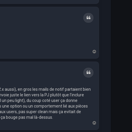
a
u
t
Citation
H
a
u
t
Citation
2.x aussi), en gros les mails de notif partaient bien
oie juste le lien vers la PJ plutôt que l’inclure
l un peu light), du coup coté user ça donne
pas une option ou un comportement lié aux pièces
aux users, pas super clean mais ça evitait de
e ça bouge pas mal là-dessus.
H
a