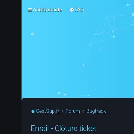
Accès rapide
FAQ
GestSup.fr
Forum
Bugtrack
Email - Clôture ticket