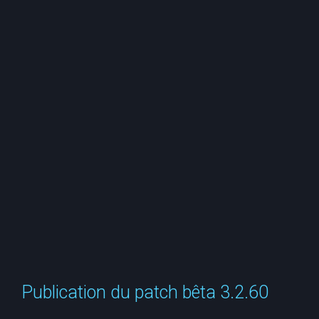
e
r
c
h
e
r
Publication du patch bêta 3.2.60