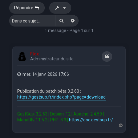
Répondre
Rechercher
Recherche avancée
1 message • Page
1
sur
1
Flox
Citation
Administrateur du site
mer. 14 janv. 2026 17:06
Publication du patch bêta 3.2.60 :
https://gestsup.fr/index.php?page=download
GestSup: 3.2.53 | Debian: 12 | Apache: 2.4.59 |
MariaDB: 11.5.2 | PHP: 8.3 |
https://doc.gestsup.fr/
H
a
u