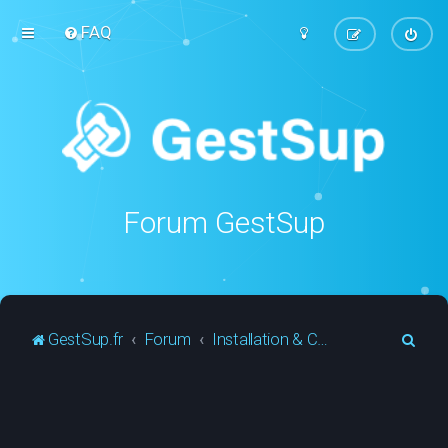
FAQ
Forum GestSup
R
GestSup.fr
Forum
Installation & Configuration
e
c
h