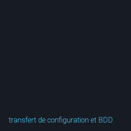
e
r
c
h
e
r
transfert de configuration et BDD