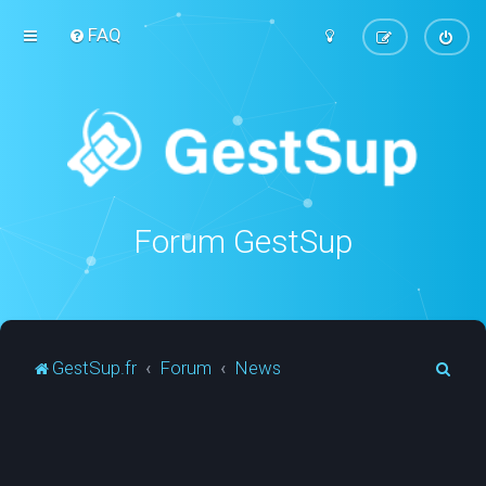
FAQ
Forum GestSup
R
GestSup.fr
Forum
News
e
c
h