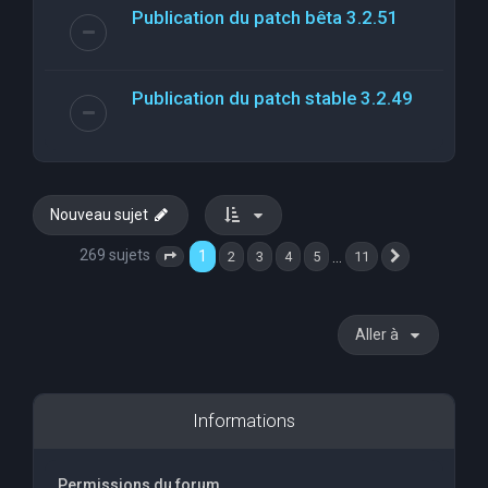
Publication du patch bêta 3.2.51
Publication du patch stable 3.2.49
Nouveau sujet
269 sujets
1
…
2
3
4
5
11
Page
1
sur
11
Suivante
Aller à
Informations
Permissions du forum