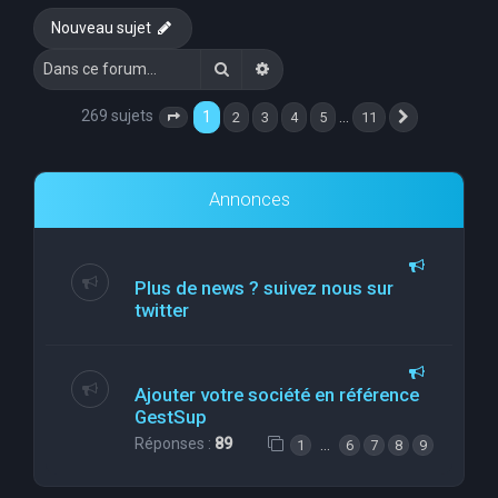
Nouveau sujet
Rechercher
Recherche avancée
269 sujets
1
…
2
3
4
5
11
Page
1
sur
11
Suivante
Annonces
Plus de news ? suivez nous sur
twitter
Ajouter votre société en référence
GestSup
Réponses :
89
…
1
6
7
8
9