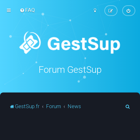
FAQ
Forum GestSup
R
GestSup.fr
Forum
News
e
c
h