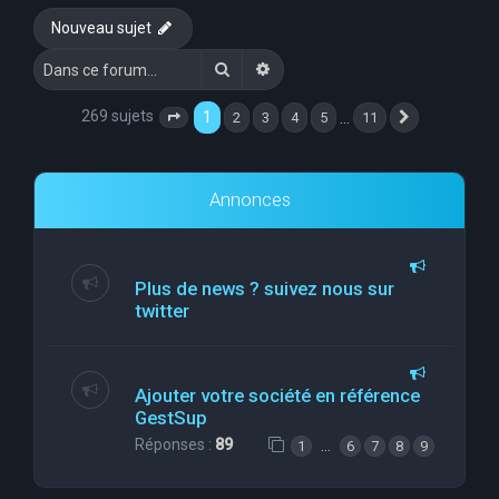
Nouveau sujet
Rechercher
Recherche avancée
269 sujets
1
…
2
3
4
5
11
Page
1
sur
11
Suivante
Annonces
Plus de news ? suivez nous sur
twitter
Ajouter votre société en référence
GestSup
Réponses :
89
…
1
6
7
8
9