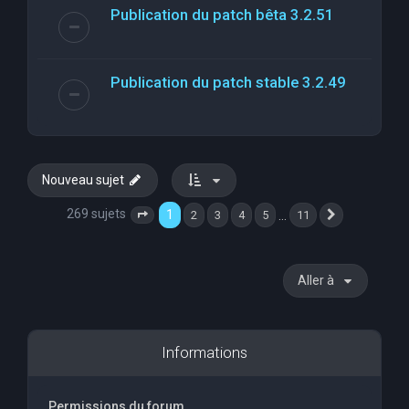
Publication du patch bêta 3.2.51
Publication du patch stable 3.2.49
Nouveau sujet
269 sujets
1
…
2
3
4
5
11
Page
1
sur
11
Suivante
Aller à
Informations
Permissions du forum