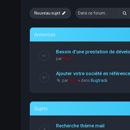
R
Nouveau sujet
Annonces
Besoin d'une prestation de déve
par
Flox
Ajouter votre société en référen
par
Flox
» dans
Bugtrack
Sujets
Recherche thème mail