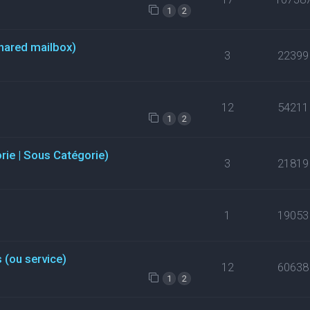
1
2
hared mailbox)
3
22399
12
54211
1
2
orie | Sous Catégorie)
3
21819
1
19053
 (ou service)
12
60638
1
2