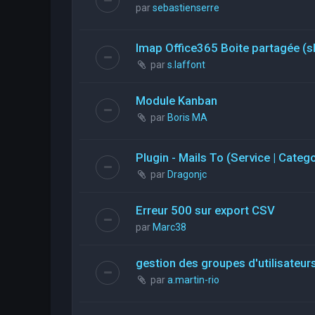
par
sebastienserre
Imap Office365 Boite partagée (s
par
s.laffont
Module Kanban
par
Boris MA
Plugin - Mails To (Service | Categ
par
Dragonjc
Erreur 500 sur export CSV
par
Marc38
gestion des groupes d'utilisateurs
par
a.martin-rio