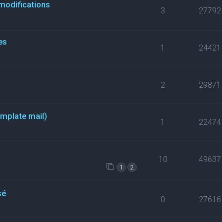
modifications
3
27792
es
1
24421
2
29871
emplate mail)
1
22474
10
49637
1
2
sé
0
27616