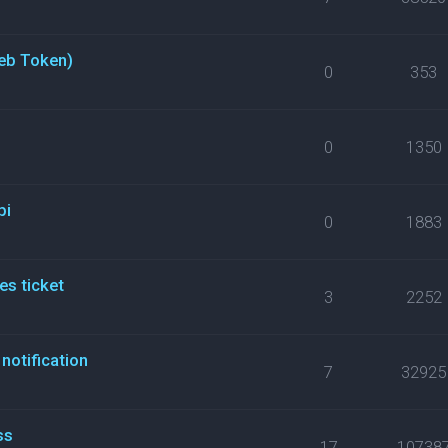
eb Token)
0
353
0
1350
pi
0
1883
es ticket
3
2252
notification
7
32925
ss
17
10738