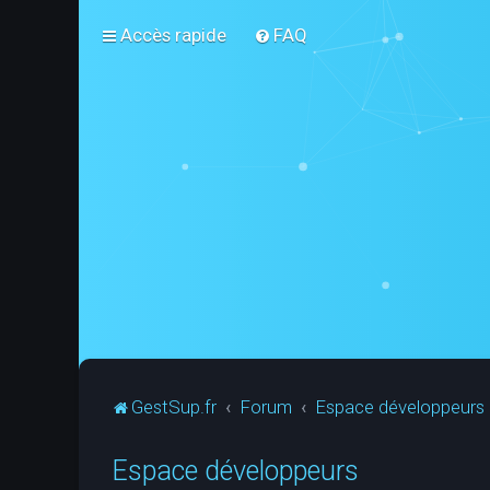
Accès rapide
FAQ
GestSup.fr
Forum
Espace développeurs
Espace développeurs