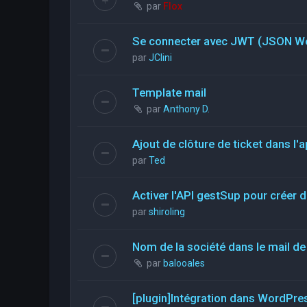
par
Flox
Se connecter avec JWT (JSON W
par
JClini
Template mail
par
Anthony D.
Ajout de clôture de ticket dans l'a
par
Ted
Activer l'API gestSup pour créer d
par
shiroling
Nom de la société dans le mail de 
par
balooales
[plugin]Intégration dans WordPre