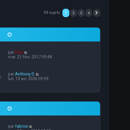
94 sujets
1
2
3
4
Suivante
par
Flox
mar. 21 févr. 2017 09:48
par
Anthony D.
5
lun. 13 avr. 2026 09:59
par
fabrice