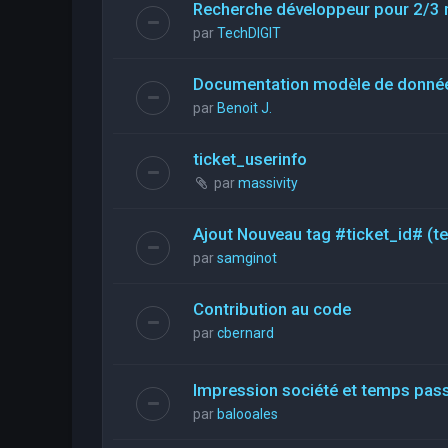
Recherche développeur pour 2/3 
par
TechDIGIT
Documentation modèle de donné
par
Benoit J.
ticket_userinfo
par
massivity
Ajout Nouveau tag #ticket_id# (t
par
samginot
Contribution au code
par
cbernard
Impression société et temps pas
par
balooales