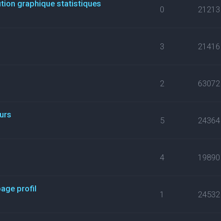
ution graphique statistiques
0
21213
3
21416
2
63072
eurs
5
24364
s
4
19890
ge profil
1
24532