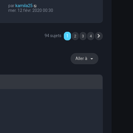
par
kamila25
mer. 12 févr. 2020 00:30
94 sujets
1
2
3
4
Suivante
Aller à