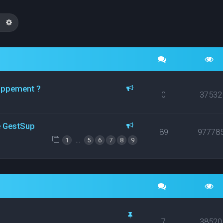
echercher
Recherche avancée
loppement ?
0
37532
ce GestSup
89
97778
…
1
5
6
7
8
9
7
38520