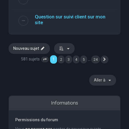
Question sur suivi client sur mon
site
Nouveau sujet
581 sujets
1
…
2
3
4
5
24
Page
1
sur
24
Suivante
Aller à
Informations
Permissions du forum
Vous
ne pouvez pas
poster de nouveaux sujets