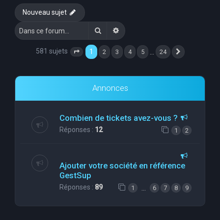
Nouveau sujet
Rechercher
Recherche avancée
581 sujets
1
…
2
3
4
5
24
Page
1
sur
24
Suivante
Annonces
Combien de tickets avez-vous ?
Réponses :
12
1
2
Ajouter votre société en référence
GestSup
Réponses :
89
…
1
6
7
8
9