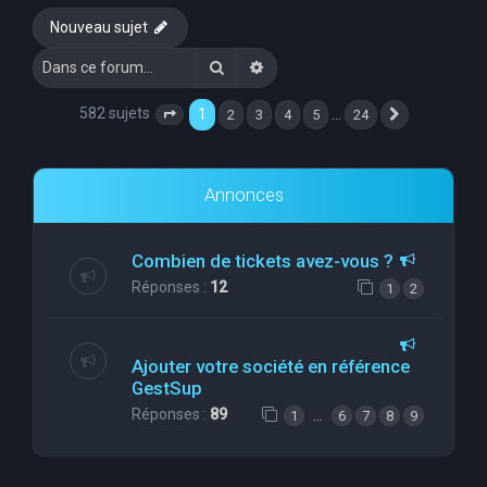
Nouveau sujet
Rechercher
Recherche avancée
582 sujets
1
…
2
3
4
5
24
Page
1
sur
24
Suivante
Annonces
Combien de tickets avez-vous ?
Réponses :
12
1
2
Ajouter votre société en référence
GestSup
Réponses :
89
…
1
6
7
8
9