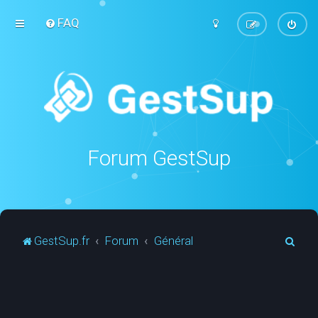
FAQ
Forum GestSup
R
GestSup.fr
Forum
Général
e
c
h