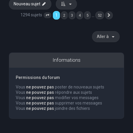
Nouveau sujet
1294 sujets
1
…
2
3
4
5
52
Page
1
sur
52
Suivante
Aller à
Informations
Permissions du forum
Vous
ne pouvez pas
poster de nouveaux sujets
Vous
ne pouvez pas
répondre aux sujets
Vous
ne pouvez pas
modifier vos messages
Vous
ne pouvez pas
supprimer vos messages
Vous
ne pouvez pas
joindre des fichiers