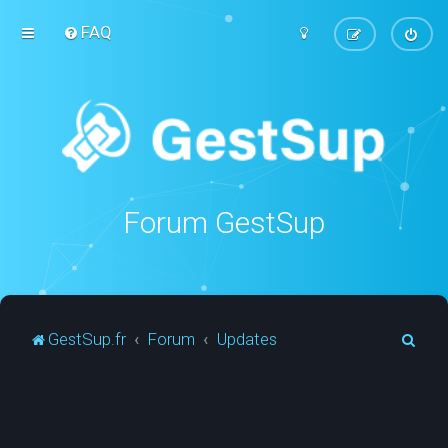
FAQ
Forum GestSup
R
GestSup.fr
Forum
Updates
e
c
h