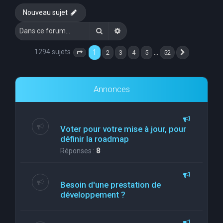
Nouveau sujet
Rechercher
Recherche avancée
1294 sujets
1
…
2
3
4
5
52
Page
1
sur
52
Suivante
Annonces
Voter pour votre mise à jour, pour
définir la roadmap
Réponses :
8
Besoin d'une prestation de
développement ?