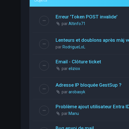
Erreur 'Token POST invalide'
par
Altinfo71
Lenteurs et doublons après màj v
par
RodrigueLoL
Email - Clôture ticket
par
eliziox
Adresse IP bloquée GestSup ?
par
arobasyk
Problème ajout utilisateur Entra I
par
Manu
Bug envoi de mail