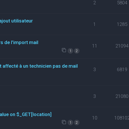
2
5804
jout utilisateur
1
1285
s de l'import mail
11
21094
1
2
t affecté à un technicien pas de mail
3
6819
3
21080
value on $_GET[location]
10
10810
1
2