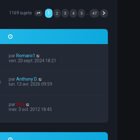
1169 sujets
1
…
2
3
4
5
47
Page
1
sur
47
Suivante
par
Romaric1
ven. 20 sept. 2024 18:21
par
Anthony D.
0
lun. 13 avr. 2026 09:59
par
Flox
mer. 3 oct. 2012 18:45