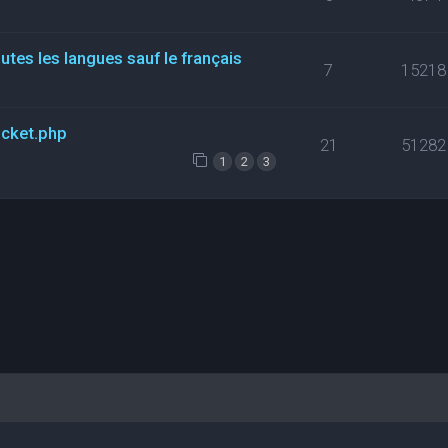
tes les langues sauf le français
7
15218
icket.php
21
51282
1
2
3