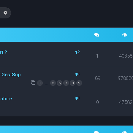
echercher
Recherche avancée
rt ?
1
40358
ce GestSup
89
97802
…
1
5
6
7
8
9
nature
0
47582