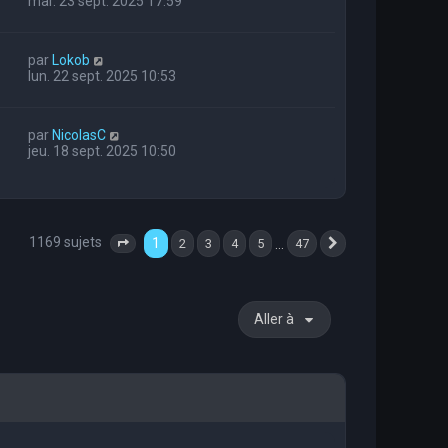
mar. 23 sept. 2025 17:59
par
Lokob
lun. 22 sept. 2025 10:53
par
NicolasC
jeu. 18 sept. 2025 10:50
1169 sujets
1
…
2
3
4
5
47
Page
1
sur
47
Suivante
Aller à