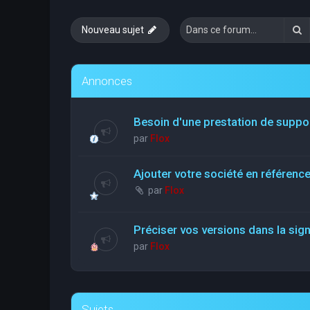
R
Nouveau sujet
Annonces
Besoin d'une prestation de suppo
par
Flox
Ajouter votre société en référen
par
Flox
Préciser vos versions dans la sig
par
Flox
Sujets