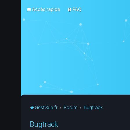
Accès rapide
FAQ
GestSup.fr
Forum
Bugtrack
Bugtrack