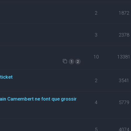
2
1872
3
2378
10
13381
1
2
ticket
2
3541
rtain Camembert ne font que grossir
4
5779
5
4074