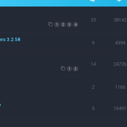
35
38142
1
2
3
4
ers 3.2.58
9
4994
14
24726
1
2
2
1166
D
5
16491