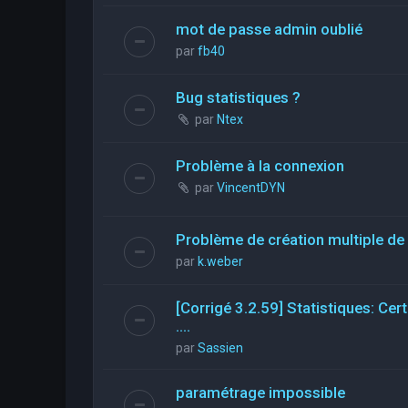
mot de passe admin oublié
par
fb40
Bug statistiques ?
par
Ntex
Problème à la connexion
par
VincentDYN
Problème de création multiple de 
par
k.weber
[Corrigé 3.2.59] Statistiques: Ce
....
par
Sassien
paramétrage impossible