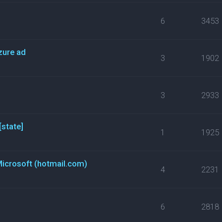
6
3453
zure ad
3
1902
3
2933
[state]
1
1925
Microsoft (hotmail.com)
4
2231
6
2818