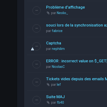
Problème d'affichage
par
Neolio_
souci lors de la synchronisation a
par
fabrice
Captcha
par
nephilim
ERROR : incorrect value on $_GET
par
NicolasC
Tickets vides depuis des emails 
par
lef
Suite MAJ
par
fb40