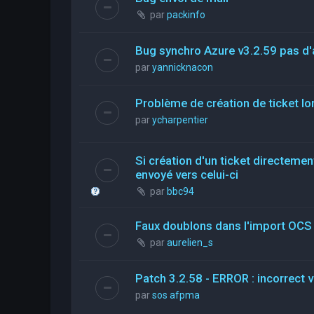
par
packinfo
Bug synchro Azure v3.2.59 pas d'a
par
yannicknacon
Problème de création de ticket lor
par
ycharpentier
Si création d'un ticket directemen
envoyé vers celui-ci
par
bbc94
Faux doublons dans l'import OCS
par
aurelien_s
Patch 3.2.58 - ERROR : incorrect 
par
sos afpma