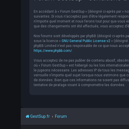
En accédant à « Forum GestSup » (désigné ci-après par « nou
suivantes. Si vous n’acceptez pas d’être légalement respons
n’importe quel moment et nous ferons tout pour que vous en 
que des changements ont été effectués, vous acceptez d’êt
Nos forums sont développés par phpBB (désigné ci-après par « 
sous la licence «
GNU General Public License v2
» (désigné 
phpBB Limited n’est pas responsable de ce que nous accept
https://www.phpbb.com/
.
Vous acceptez de ne pas publier de contenu abusif, obscène,
où « Forum GestSup » est hébergé ou les lois internationale
le jugeons nécessaire. Les adresses IP de tous les messag
verrouille n’importe quel sujet lorsque nous estimons que
de données. Bien que ces informations ne soient pas diffu
tentative de piratage visant à compromettre les données.
GestSup.fr
Forum