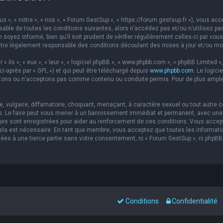
s », « notre », « nos », « Forum GestSup », « https://forum.gestsup.fr »), vous a
able de toutes les conditions suivantes, alors n’accédez pas et/ou n’utilisez pa
soyez informé, bien qu’il soit prudent de vérifier régulièrement celles-ci par vou
re légalement responsable des conditions découlant des mises à jour et/ou mod
ils », « eux », « leur », « logiciel phpBB », « www.phpbb.com », « phpBB Limited »,
ci-après par « GPL ») et qui peut être téléchargé depuis
www.phpbb.com
. Le logic
ons ou n’acceptons pas comme contenu ou conduite permis. Pour de plus amples 
 vulgaire, diffamatoire, choquant, menaçant, à caractère sexuel ou tout autre co
s. Le faire peut vous mener à un bannissement immédiat et permanent, avec une no
es sont enregistrées pour aider au renforcement de ces conditions. Vous accep
 cela est nécessaire. En tant que membre, vous acceptez que toutes les informat
sées à une tierce partie sans votre consentement, ni « Forum GestSup », ni php
Conditions
Confidentialité