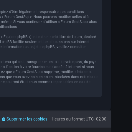
cceptez d’être légalement responsable des conditions
s « Forum GestSup ». Nous pouvons modifier celles-ci à
s-même. Si vous continuez d’utiliser « Forum GestSup » alors
ifications.
 « Équipes phpBB ») qui est un script libre de forum, déclaré
iel phpBB facilite seulement les discussions sur Internet.
informations au sujet de phpBB, veuillez consulter :
ntenu qui peut transgresser les lois de votre pays, du pays
tification à votre fournisseur d’accès à Internet si nous
tez que « Forum GestSup » supprime, modifie, déplace ou
ions que vous avez saisies soient stockées dans notre base
BB ne pourront être tenus comme responsables en cas de
Supprimer les cookies
Heures au format
UTC+02:00