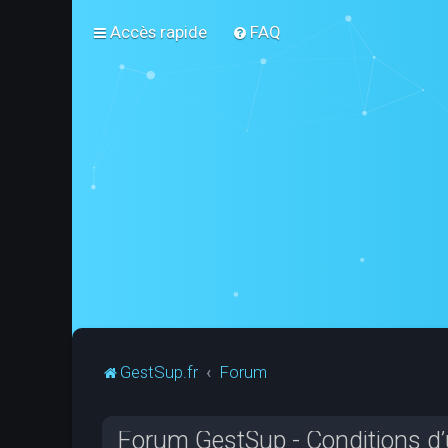
Accès rapide
FAQ
GestSup.fr
Forum
Forum GestSup - Conditions d’u