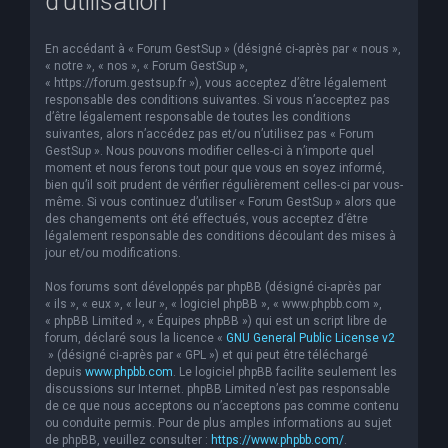
d’utilisation
En accédant à « Forum GestSup » (désigné ci-après par « nous »,
« notre », « nos », « Forum GestSup »,
« https://forum.gestsup.fr »), vous acceptez d’être légalement
responsable des conditions suivantes. Si vous n’acceptez pas
d’être légalement responsable de toutes les conditions
suivantes, alors n’accédez pas et/ou n’utilisez pas « Forum
GestSup ». Nous pouvons modifier celles-ci à n’importe quel
moment et nous ferons tout pour que vous en soyez informé,
bien qu’il soit prudent de vérifier régulièrement celles-ci par vous-
même. Si vous continuez d’utiliser « Forum GestSup » alors que
des changements ont été effectués, vous acceptez d’être
légalement responsable des conditions découlant des mises à
jour et/ou modifications.
Nos forums sont développés par phpBB (désigné ci-après par
« ils », « eux », « leur », « logiciel phpBB », « www.phpbb.com »,
« phpBB Limited », « Équipes phpBB ») qui est un script libre de
forum, déclaré sous la licence «
GNU General Public License v2
» (désigné ci-après par « GPL ») et qui peut être téléchargé
depuis
www.phpbb.com
. Le logiciel phpBB facilite seulement les
discussions sur Internet. phpBB Limited n’est pas responsable
de ce que nous acceptons ou n’acceptons pas comme contenu
ou conduite permis. Pour de plus amples informations au sujet
de phpBB, veuillez consulter :
https://www.phpbb.com/
.