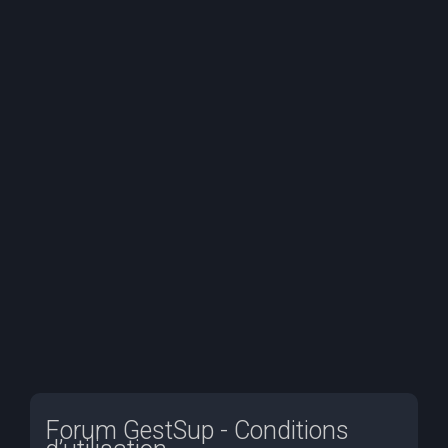
e
r
c
h
e
r
Forum GestSup - Conditions