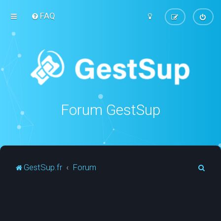
FAQ
Forum GestSup
R
GestSup.fr
Forum
e
c
h