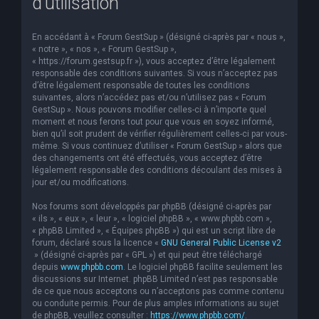
d’utilisation
En accédant à « Forum GestSup » (désigné ci-après par « nous »,
« notre », « nos », « Forum GestSup »,
« https://forum.gestsup.fr »), vous acceptez d’être légalement
responsable des conditions suivantes. Si vous n’acceptez pas
d’être légalement responsable de toutes les conditions
suivantes, alors n’accédez pas et/ou n’utilisez pas « Forum
GestSup ». Nous pouvons modifier celles-ci à n’importe quel
moment et nous ferons tout pour que vous en soyez informé,
bien qu’il soit prudent de vérifier régulièrement celles-ci par vous-
même. Si vous continuez d’utiliser « Forum GestSup » alors que
des changements ont été effectués, vous acceptez d’être
légalement responsable des conditions découlant des mises à
jour et/ou modifications.
Nos forums sont développés par phpBB (désigné ci-après par
« ils », « eux », « leur », « logiciel phpBB », « www.phpbb.com »,
« phpBB Limited », « Équipes phpBB ») qui est un script libre de
forum, déclaré sous la licence «
GNU General Public License v2
» (désigné ci-après par « GPL ») et qui peut être téléchargé
depuis
www.phpbb.com
. Le logiciel phpBB facilite seulement les
discussions sur Internet. phpBB Limited n’est pas responsable
de ce que nous acceptons ou n’acceptons pas comme contenu
ou conduite permis. Pour de plus amples informations au sujet
de phpBB, veuillez consulter :
https://www.phpbb.com/
.