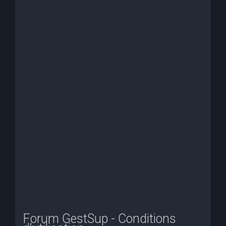
e
r
c
h
e
r
Forum GestSup - Conditions