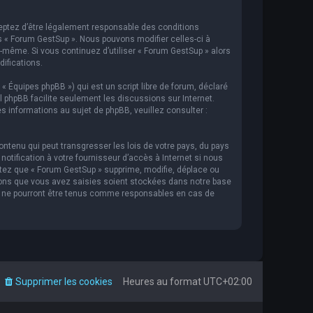
cceptez d’être légalement responsable des conditions
s « Forum GestSup ». Nous pouvons modifier celles-ci à
s-même. Si vous continuez d’utiliser « Forum GestSup » alors
ifications.
 « Équipes phpBB ») qui est un script libre de forum, déclaré
iel phpBB facilite seulement les discussions sur Internet.
informations au sujet de phpBB, veuillez consulter :
ntenu qui peut transgresser les lois de votre pays, du pays
tification à votre fournisseur d’accès à Internet si nous
tez que « Forum GestSup » supprime, modifie, déplace ou
ions que vous avez saisies soient stockées dans notre base
BB ne pourront être tenus comme responsables en cas de
Supprimer les cookies
Heures au format
UTC+02:00