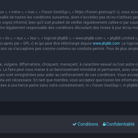
s », « notre », « nos », « Forum GestSup », « https://forum.gestsup.fr »), vous a
able de toutes les conditions suivantes, alors n’accédez pas et/ou n’utilisez pa
soyez informé, bien qu’il soit prudent de vérifier régulièrement celles-ci par vou
re légalement responsable des conditions découlant des mises à jour et/ou mod
ils », « eux », « leur », « logiciel phpBB », « www.phpbb.com », « phpBB Limited »,
ci-après par « GPL ») et qui peut être téléchargé depuis
www.phpbb.com
. Le logic
ons ou n’acceptons pas comme contenu ou conduite permis. Pour de plus amples 
 vulgaire, diffamatoire, choquant, menaçant, à caractère sexuel ou tout autre co
s. Le faire peut vous mener à un bannissement immédiat et permanent, avec une no
es sont enregistrées pour aider au renforcement de ces conditions. Vous accep
 cela est nécessaire. En tant que membre, vous acceptez que toutes les informat
sées à une tierce partie sans votre consentement, ni « Forum GestSup », ni php
Conditions
Confidentialité