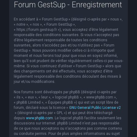
Forum GestSup - Enregistrement
En accédant à « Forum GestSup » (désigné ci-après par « nous »,
« notre », « nos », « Forum GestSup »,
« https://forum.gestsup.fr »), vous acceptez d’être légalement
responsable des conditions suivantes. Si vous n’acceptez pas
d’être légalement responsable de toutes les conditions
suivantes, alors n’accédez pas et/ou n’utilisez pas « Forum
GestSup ». Nous pouvons modifier celles-ci à n’importe quel
moment et nous ferons tout pour que vous en soyez informé,
bien qu’il soit prudent de vérifier régulièrement celles-ci par vous-
même. Si vous continuez d’utiliser « Forum GestSup » alors que
des changements ont été effectués, vous acceptez d’être
légalement responsable des conditions découlant des mises à
jour et/ou modifications.
Nos forums sont développés par phpBB (désigné ci-après par
« ils », « eux », « leur », « logiciel phpBB », « www.phpbb.com »,
« phpBB Limited », « Équipes phpBB ») qui est un script libre de
forum, déclaré sous la licence «
GNU General Public License v2
» (désigné ci-après par « GPL ») et qui peut être téléchargé
depuis
www.phpbb.com
. Le logiciel phpBB facilite seulement les
discussions sur Internet. phpBB Limited n’est pas responsable
de ce que nous acceptons ou n’acceptons pas comme contenu
ou conduite permis. Pour de plus amples informations au sujet