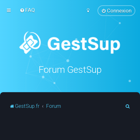
FAQ
Connexion
Forum GestSup
R
GestSup.fr
Forum
e
c
h