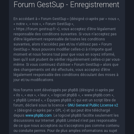
Forum GestSup - Enregistrement
En accédant à « Forum GestSup » (désigné ci-après par « nous »,
« notre », « nos », « Forum GestSup »,
« https://forum.gestsup.fr »), vous acceptez d’être légalement
responsable des conditions suivantes. Si vous n’acceptez pas
d’être légalement responsable de toutes les conditions
suivantes, alors n’accédez pas et/ou n’utilisez pas « Forum
GestSup ». Nous pouvons modifier celles-ci à n’importe quel
moment et nous ferons tout pour que vous en soyez informé,
bien qu’il soit prudent de vérifier régulièrement celles-ci par vous-
même. Si vous continuez d’utiliser « Forum GestSup » alors que
des changements ont été effectués, vous acceptez d’être
légalement responsable des conditions découlant des mises à
jour et/ou modifications.
Nos forums sont développés par phpBB (désigné ci-après par
« ils », « eux », « leur », « logiciel phpBB », « www.phpbb.com »,
« phpBB Limited », « Équipes phpBB ») qui est un script libre de
forum, déclaré sous la licence «
GNU General Public License v2
» (désigné ci-après par « GPL ») et qui peut être téléchargé
depuis
www.phpbb.com
. Le logiciel phpBB facilite seulement les
discussions sur Internet. phpBB Limited n’est pas responsable
de ce que nous acceptons ou n’acceptons pas comme contenu
ou conduite permis. Pour de plus amples informations au sujet