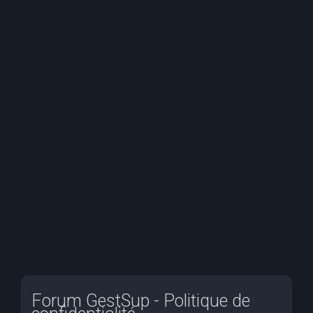
e
r
c
h
e
r
Forum GestSup - Politique de