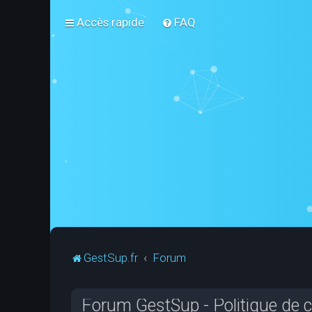
Accès rapide
FAQ
GestSup.fr
Forum
Forum GestSup - Politique de co