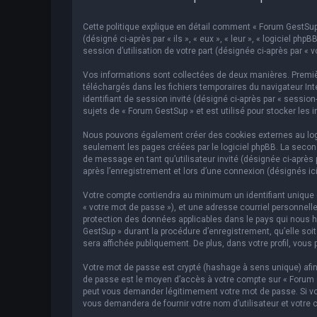
Cette politique explique en détail comment « Forum GestSup »
(désigné ci-après par « ils », « eux », « leur », « logiciel p
session d’utilisation de votre part (désignée ci-après par « v
Vos informations sont collectées de deux manières. Premièr
téléchargés dans les fichiers temporaires du navigateur Inte
identifiant de session invité (désigné ci-après par « sessi
sujets de « Forum GestSup » et est utilisé pour stocker les 
Nous pouvons également créer des cookies externes au logic
seulement les pages créées par le logiciel phpBB. La second
de message en tant qu’utilisateur invité (désignée ci-après
après l’enregistrement et lors d’une connexion (désignés ic
Votre compte contiendra au minimum un identifiant unique (d
« votre mot de passe »), et une adresse courriel personnelle
protection des données applicables dans le pays qui nous hé
GestSup » durant la procédure d’enregistrement, qu’elle soit
sera affichée publiquement. De plus, dans votre profil, vous 
Votre mot de passe est crypté (hashage à sens unique) afin 
de passe est le moyen d’accès à votre compte sur « Forum 
peut vous demander légitimement votre mot de passe. Si vous
vous demandera de fournir votre nom d’utilisateur et votre 