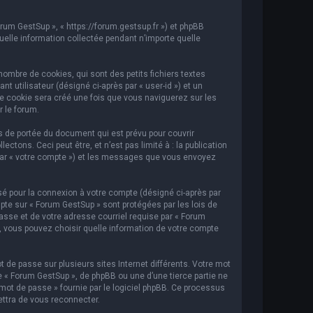
orum GestSup », « https://forum.gestsup.fr ») et phpBB
 quelle information collectée pendant n’importe quelle
ombre de cookies, qui sont des petits fichiers textes
t utilisateur (désigné ci-après par « user-id ») et un
ème cookie sera créé une fois que vous naviguerez sur les
r le forum.
 de portée du document qui est prévu pour couvrir
ons. Ceci peut être, et n’est pas limité à : la publication
i par « votre compte ») et les messages que vous envoyez
sé pour la connexion à votre compte (désigné ci-après par
mpte sur « Forum GestSup » sont protégées par les lois de
asse et de votre adresse courriel requise par « Forum
s, vous pouvez choisir quelle information de votre compte
 de passe sur plusieurs sites Internet différents. Votre mot
« Forum GestSup », de phpBB ou une d’une tierce partie ne
mot de passe » fournie par le logiciel phpBB. Ce processus
ettra de vous reconnecter.