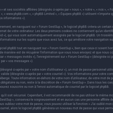
 et ses sociétés affiliées (désignés ci-après par « nous », « notre », « nos », « F
hpBB », « www.phpbb.com », « phpBB Limited », « Équipes phpBB ») utilisent n’importe
os informations »).
ement, en naviguant sur « Forum GestSup », le logiciel phpBB créera un certain n
rnet de votre ordinateur. Les deux premiers cookies ne contiennent qu’un identifian
on-id »), qui vous sont automatiquement assignés par le logiciel phpBB. Un troisi
informations sur les sujets que vous avez lus, ce qui améliore votre navigation su
iel phpBB tout en naviguant sur « Forum GestSup », bien que ceux-ci soient hors
e manière est de récupérer l’information que vous nous envoyez et que nous collect
 par « messages invités »), l’enregistrement sur « Forum GestSup » (désignée ic
i par « vos messages »).
ésigné ci-après par « votre nom d’utilisateur »), un mot de passe personnel utili
 valide (désignée ci-après par « votre courriel »). Vos informations pour votre co
berge. Toute information en-dehors de votre nom d’utilisateur, de votre mot de p
 obligatoire ou non, reste à la discrétion de « Forum GestSup ». Dans tous les ca
pouvez souscrire ou non à l’envoi automatique de courriel par le logiciel phpBB.
qu’il soit sécurisé. Cependant, il est recommandé de ne pas utiliser le même mot
GestSup », conservez-le soigneusement et en aucun cas une personne affiliée de 
 oubliez votre mot de passe, vous pouvez utiliser la fonction « J’ai oublié mon 
courriel, alors le logiciel phpBB générera un nouveau mot de passe qui vous perm