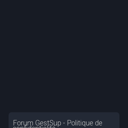
e
r
c
h
e
r
Forum GestSup - Politique de