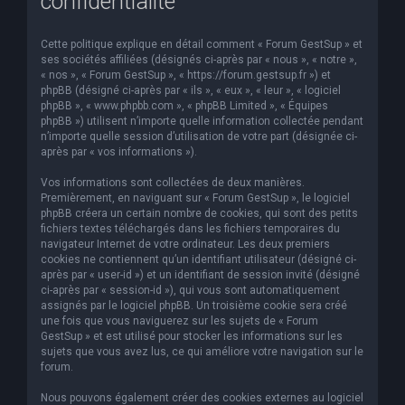
confidentialité
Cette politique explique en détail comment « Forum GestSup » et
ses sociétés affiliées (désignés ci-après par « nous », « notre »,
« nos », « Forum GestSup », « https://forum.gestsup.fr ») et
phpBB (désigné ci-après par « ils », « eux », « leur », « logiciel
phpBB », « www.phpbb.com », « phpBB Limited », « Équipes
phpBB ») utilisent n’importe quelle information collectée pendant
n’importe quelle session d’utilisation de votre part (désignée ci-
après par « vos informations »).
Vos informations sont collectées de deux manières.
Premièrement, en naviguant sur « Forum GestSup », le logiciel
phpBB créera un certain nombre de cookies, qui sont des petits
fichiers textes téléchargés dans les fichiers temporaires du
navigateur Internet de votre ordinateur. Les deux premiers
cookies ne contiennent qu’un identifiant utilisateur (désigné ci-
après par « user-id ») et un identifiant de session invité (désigné
ci-après par « session-id »), qui vous sont automatiquement
assignés par le logiciel phpBB. Un troisième cookie sera créé
une fois que vous naviguerez sur les sujets de « Forum
GestSup » et est utilisé pour stocker les informations sur les
sujets que vous avez lus, ce qui améliore votre navigation sur le
forum.
Nous pouvons également créer des cookies externes au logiciel