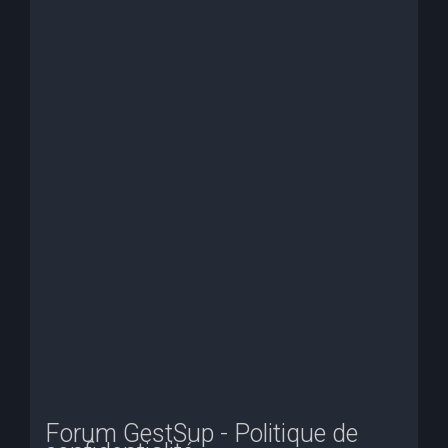
e
r
c
h
e
r
Forum GestSup - Politique de