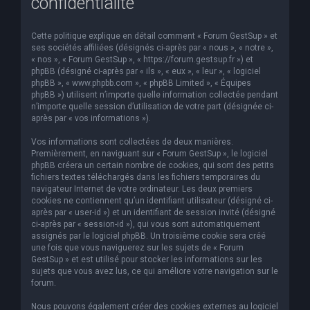
confidentialité
Cette politique explique en détail comment « Forum GestSup » et
ses sociétés affiliées (désignés ci-après par « nous », « notre »,
« nos », « Forum GestSup », « https://forum.gestsup.fr ») et
phpBB (désigné ci-après par « ils », « eux », « leur », « logiciel
phpBB », « www.phpbb.com », « phpBB Limited », « Équipes
phpBB ») utilisent n’importe quelle information collectée pendant
n’importe quelle session d’utilisation de votre part (désignée ci-
après par « vos informations »).
Vos informations sont collectées de deux manières.
Premièrement, en naviguant sur « Forum GestSup », le logiciel
phpBB créera un certain nombre de cookies, qui sont des petits
fichiers textes téléchargés dans les fichiers temporaires du
navigateur Internet de votre ordinateur. Les deux premiers
cookies ne contiennent qu’un identifiant utilisateur (désigné ci-
après par « user-id ») et un identifiant de session invité (désigné
ci-après par « session-id »), qui vous sont automatiquement
assignés par le logiciel phpBB. Un troisième cookie sera créé
une fois que vous naviguerez sur les sujets de « Forum
GestSup » et est utilisé pour stocker les informations sur les
sujets que vous avez lus, ce qui améliore votre navigation sur le
forum.
Nous pouvons également créer des cookies externes au logiciel