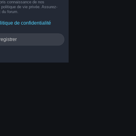
 pris connaissance de nos
e politique de vie privée. Assurez-
t du forum.
litique de confidentialité
egistrer