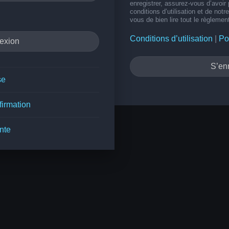
enregistrer, assurez-vous d’avoir
conditions d’utilisation et de notr
vous de bien lire tout le règlemen
Conditions d’utilisation
|
Po
S’enr
se
firmation
nte