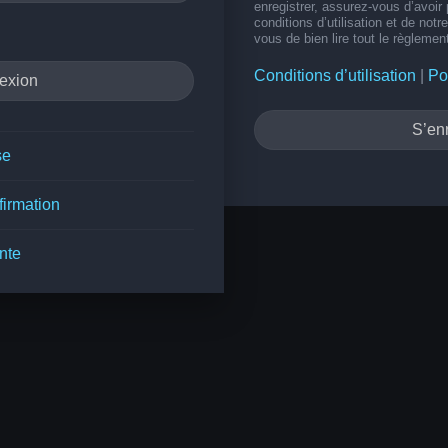
enregistrer, assurez-vous d’avoir
conditions d’utilisation et de notr
vous de bien lire tout le règlemen
Conditions d’utilisation
|
Po
S’enr
se
firmation
nte