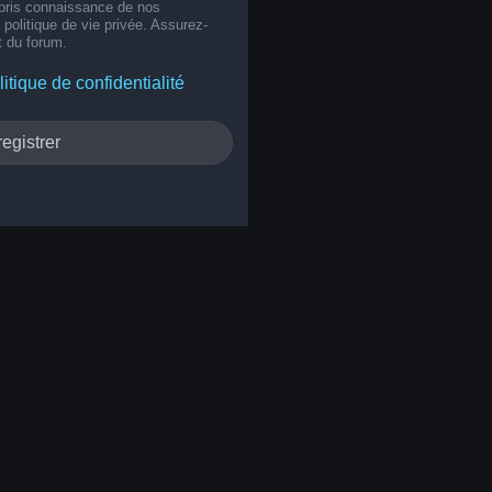
 pris connaissance de nos
e politique de vie privée. Assurez-
t du forum.
litique de confidentialité
egistrer