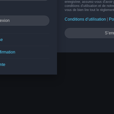
enregistrer, assurez-vous d’avoir
conditions d’utilisation et de notr
vous de bien lire tout le règlemen
Conditions d’utilisation
|
Po
S’enr
se
firmation
nte