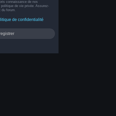
 pris connaissance de nos
e politique de vie privée. Assurez-
t du forum.
litique de confidentialité
egistrer