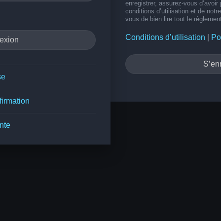
enregistrer, assurez-vous d’avoir
conditions d’utilisation et de notr
vous de bien lire tout le règlemen
Conditions d’utilisation
|
Po
S’enr
se
firmation
nte