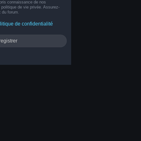
 pris connaissance de nos
e politique de vie privée. Assurez-
t du forum.
litique de confidentialité
egistrer