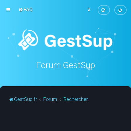
FAQ
Forum GestSup
GestSup.fr
Forum
Rechercher