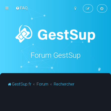
FAQ
Forum GestSup
GestSup.fr
Forum
Rechercher