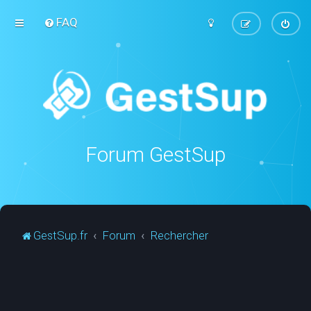
FAQ
Forum GestSup
GestSup.fr
Forum
Rechercher