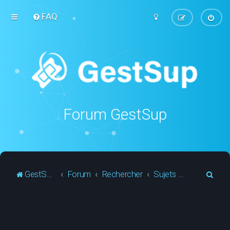
FAQ
Forum GestSup
R
GestSup.fr
Forum
Rechercher
Sujets actifs
e
c
h