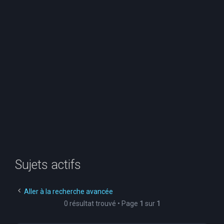
e
r
c
h
e
r
Sujets actifs
Aller à la recherche avancée
0 résultat trouvé • Page
1
sur
1