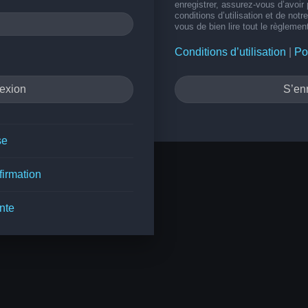
enregistrer, assurez-vous d’avoir
conditions d’utilisation et de notr
vous de bien lire tout le règlemen
Conditions d’utilisation
|
Po
S’enr
se
firmation
nte