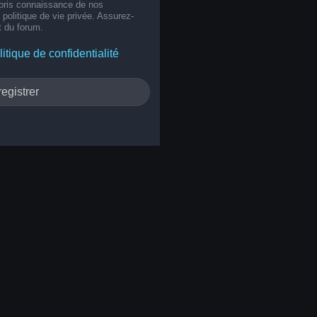
 pris connaissance de nos
e politique de vie privée. Assurez-
t du forum.
litique de confidentialité
egistrer