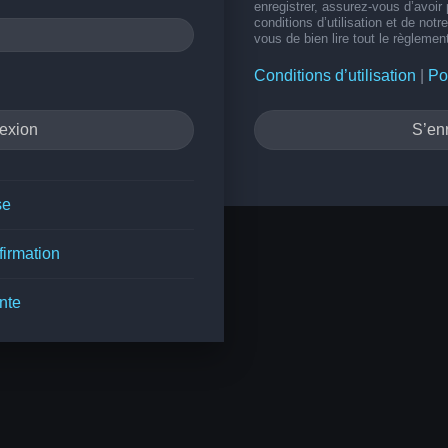
enregistrer, assurez-vous d’avoir
conditions d’utilisation et de notr
vous de bien lire tout le règlemen
Conditions d’utilisation
|
Po
S’enr
se
firmation
nte