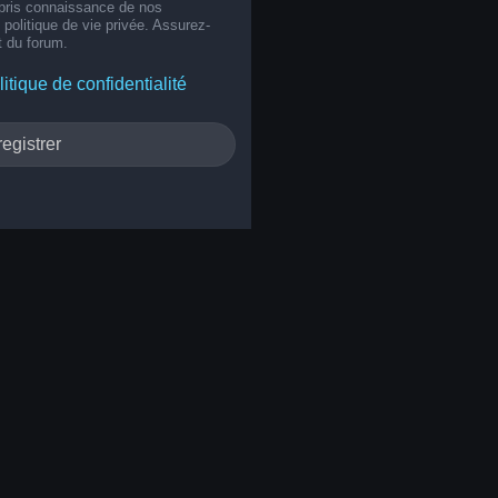
 pris connaissance de nos
e politique de vie privée. Assurez-
t du forum.
litique de confidentialité
egistrer