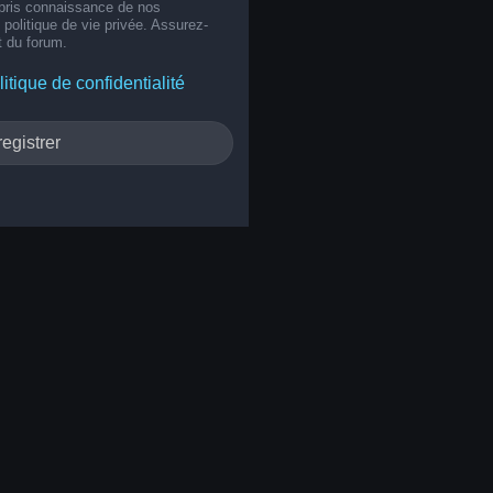
 pris connaissance de nos
e politique de vie privée. Assurez-
t du forum.
litique de confidentialité
egistrer