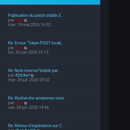
Publication du patch stable 3…
V
par
Flox
o
mar. 19 mai 2026 16:52
i
r
l
Re: Erreur 'Token POST invali…
e
V
par
Flox
d
o
lun. 29 juin 2026 16:13
e
i
r
r
n
l
i
Re: Note interne/Visible par …
e
e
V
par
42ticket
d
r
o
mer. 29 juil. 2026 09:32
e
m
i
r
e
r
n
s
l
i
s
Re: Recherche anciennes versi…
e
e
a
V
par
Flox
d
r
g
o
ven. 24 juil. 2026 14:46
e
m
e
i
r
e
r
n
s
l
i
s
Re: Retour d’expérience sur C…
e
e
a
V