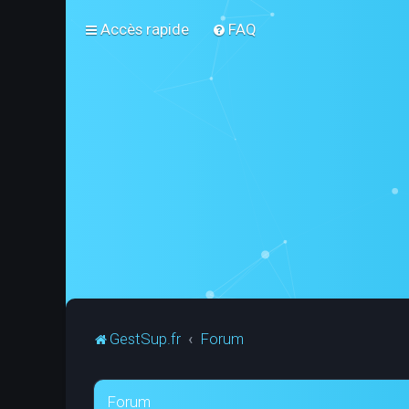
Accès rapide
FAQ
GestSup.fr
Forum
Forum