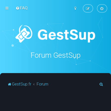
FAQ
Forum GestSup
R
GestSup.fr
Forum
e
c
h