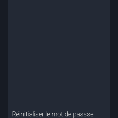
e
r
c
h
e
r
Réinitialiser le mot de passse