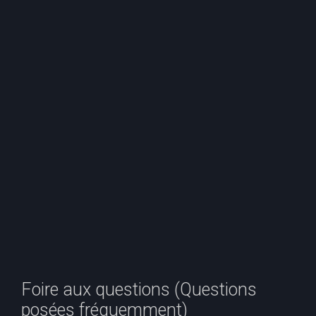
e
r
c
h
e
r
Foire aux questions (Questions
posées fréquemment)