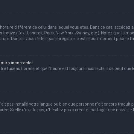
au horaire différent de celui dans lequel vous êtes. Dans ce cas, accédez 
us trouvez (ex : Londres, Paris, New York, Sydney, etc.). Notez que la mo
um. Donc si vous n’êtes pas enregistré, c’est le bon moment pour le fai
jours incorrecte !
e fuseau horaire et que l’heure est toujours incorrecte, il se peut que l
 n’ait pas installé votre langue ou bien que personne n’ait encore trad
irée. Si elle n’existe pas, n’hésitez pas à créer et partager une nouvell