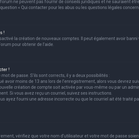
 forum ne peuvent pas fournir de conseils juridiques et ne sauraient êtr
 question « Qui contacter pour les abus ou les questions légales concern
s !
sactivé la création de nouveaux comptes. Il peut également avoir banni v
forum pour obtenir de l’aide.
ter !
mot de passe. S’ils sont corrects, il y a deux possibilités :
ué avoir moins de 13 ans lors de l’enregistrement, alors vous devrez suiv
uvelle création de compte soit activée par vous-même ou par un admini
ent. Si vous avez reçu un courriel, suivez ses instructions.
ous ayez fourni une adresse incorrecte ou que le courriel ait été traité pa
ement, vérifiez que votre nom d’utilisateur et votre mot de passe soient