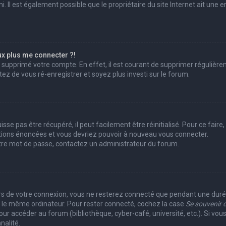
 Il est également possible que le propriétaire du site Internet ait une er
ux plus me connecter ?!
ou supprimé votre compte. En effet, il est courant de supprimer réguliè
ntez de vous ré-enregistrer et soyez plus investi sur le forum.
se pas être récupéré, il peut facilement être réinitialisé. Pour ce fair
uctions énoncées et vous devriez pouvoir à nouveau vous connecter.
votre mot de passe, contactez un administrateur du forum.
?
rs de votre connexion, vous ne resterez connecté que pendant une du
ant le même ordinateur. Pour rester connecté, cochez la case
Se souvenir 
r accéder au forum (bibliothèque, cyber-café, université, etc.). Si vous
nalité.